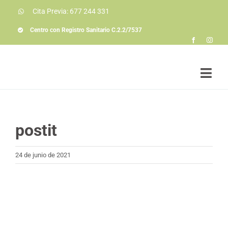
Saltar
Cita Previa: 677 244 331
al
contenido
Centro con Registro Sanitario C.2.2/7537
Togg
Navi
Soluciones a prob
Conóceme
postit
La consulta
24 de junio de 2021
Colaboraciones
Actualidad
Contacto