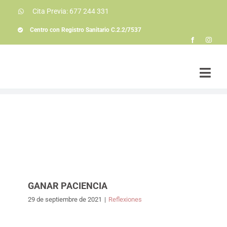
Saltar
Cita Previa: 677 244 331
al
contenido
Centro con Registro Sanitario C.2.2/7537
Togg
Navi
Soluciones a problemas
Conóceme
La consulta
Colaboraciones
Actualidad
GANAR PACIENCIA
29 de septiembre de 2021
|
Reflexiones
Contacto