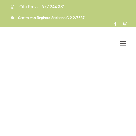
Saltar
Cita Previa: 677 244 331
al
contenido
Centro con Registro Sanitario C.2.2/7537
Togg
Navi
Soluciones a prob
Conóceme
La consulta
Colaboraciones
Actualidad
Contacto