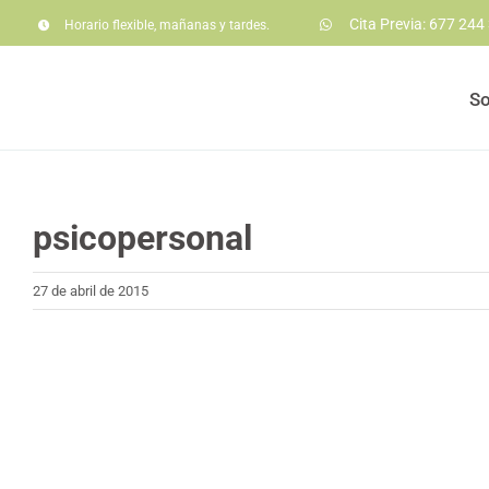
Saltar
Cita Previa: 677 244
Horario flexible, mañanas y tardes.
al
contenido
So
psicopersonal
27 de abril de 2015