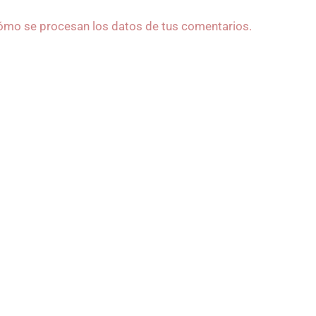
mo se procesan los datos de tus comentarios.
itado como
Centro Sanitario
Horario flexible, mañan
/7537
de la Consejería de
Cita Previa: 677 244 33
d del Principado de Asturias