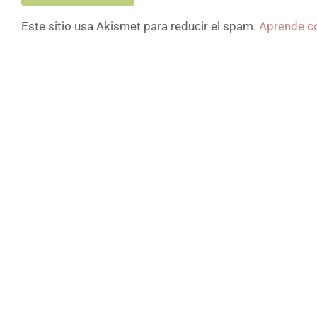
Este sitio usa Akismet para reducir el spam.
Aprende có
Acred
C.2.2
Sanida