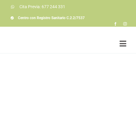
Saltar
Cita Previa: 677 244 331
al
contenido
Centro con Registro Sanitario C.2.2/7537
Togg
Navi
Soluciones a prob
Conóceme
La consulta
Colaboraciones
Actualidad
Contacto