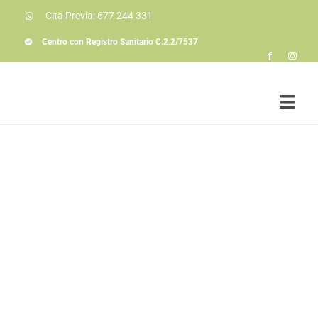
Saltar
Cita Previa: 677 244 331
al
contenido
Centro con Registro Sanitario C.2.2/7537
Togg
Navi
Soluciones a prob
Conóceme
La consulta
Colaboraciones
Actualidad
Contacto