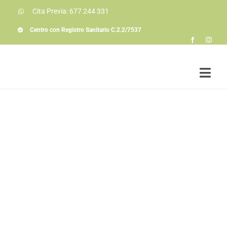
Saltar
Cita Previa: 677 244 331
al
contenido
Centro con Registro Sanitario C.2.2/7537
Togg
Navi
Soluciones a prob
Conóceme
La consulta
Colaboraciones
Actualidad
Contacto